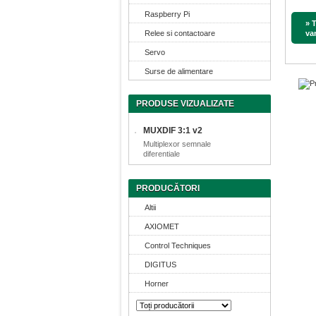
Raspberry Pi
» 
Relee si contactoare
va
Servo
Surse de alimentare
PRODUSE VIZUALIZATE
MUXDIF 3:1 v2
Multiplexor semnale
diferentiale
PRODUCĂTORI
Altii
AXIOMET
Control Techniques
DIGITUS
Horner