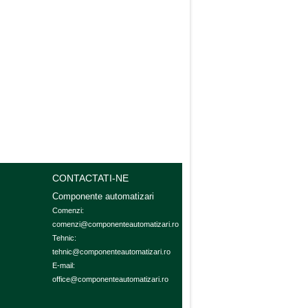
CONTACTATI-NE
Componente automatizari
Comenzi:

comenzi@componenteautomatizari.ro

Tehnic:

tehnic@componenteautomatizari.ro
E-mail:
office@componenteautomatizari.ro