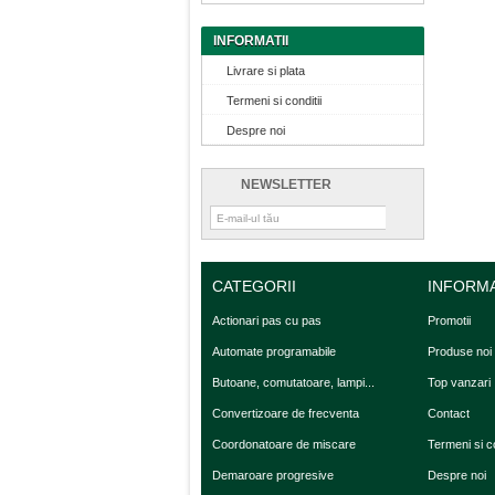
INFORMATII
Livrare si plata
Termeni si conditii
Despre noi
NEWSLETTER
CATEGORII
INFORMA
Actionari pas cu pas
Promotii
Automate programabile
Produse noi
Butoane, comutatoare, lampi...
Top vanzari
Convertizoare de frecventa
Contact
Coordonatoare de miscare
Termeni si co
Demaroare progresive
Despre noi