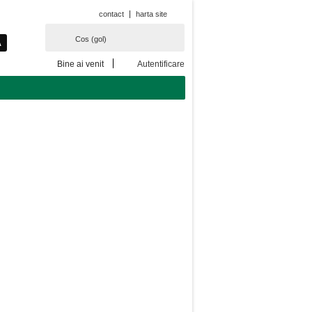
contact
harta site
Cos
(gol)
Bine ai venit
Autentificare