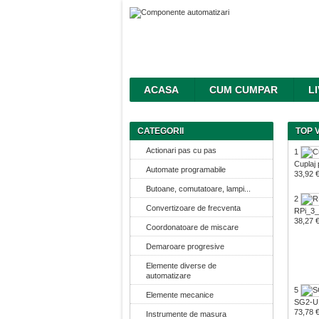
ACASA
CUM CUMPAR
L
CATEGORII
TOP 
Actionari pas cu pas
1
Cuplaj
Automate programabile
33,92 
Butoane, comutatoare, lampi...
2
Convertizoare de frecventa
RPi_3
38,27 
Coordonatoare de miscare
Demaroare progresive
Elemente diverse de
automatizare
5
Elemente mecanice
SG2-U
73,78 
Instrumente de masura