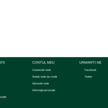
TII
CONTUL MEU
URMARITI-NE
Comenzile mele
Facebook
Notele mele de credit
Twitter
Adresele mele
Informaţii personale
nditii