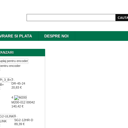
IVRARE SI PLATA
DESPRE NOI
VANZARI
 pentru encoder
€
3
DR-45-24
_B+
20,83 €
€
4
M200-012 00042
140,42 €
6
SG2-12HR-D
LINK
89,39 €
€