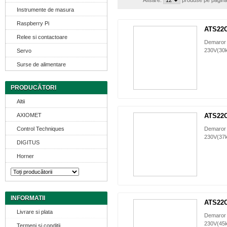
Afisare:
produse pe pagin
Instrumente de masura
Raspberry Pi
ATS22
Relee si contactoare
Demaror 
230V(30
Servo
Surse de alimentare
PRODUCĂTORI
Altii
AXIOMET
ATS22
Control Techniques
Demaror 
230V(37
DIGITUS
Horner
INFORMATII
ATS22
Livrare si plata
Demaror 
230V(45
Termeni si conditii