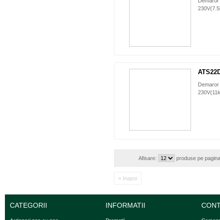
Demaror 
230V(7.5
ATS22
Demaror 
230V(11k
Afisare:
produse pe pagin
« Inapoi
CATEGORII
INFORMATII
CONT