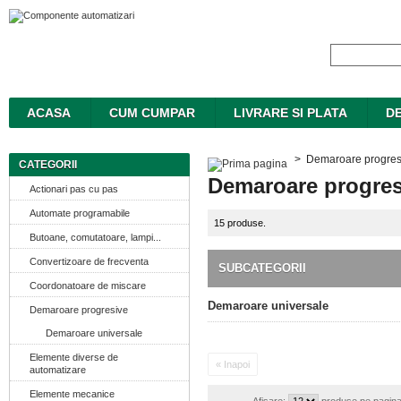
ACASA
CUM CUMPAR
LIVRARE SI PLATA
DE
>
Demaroare progres
CATEGORII
Demaroare progres
Actionari pas cu pas
Automate programabile
15 produse.
Butoane, comutatoare, lampi...
Convertizoare de frecventa
SUBCATEGORII
Coordonatoare de miscare
Demaroare universale
Demaroare progresive
Demaroare universale
Elemente diverse de
« Inapoi
automatizare
Elemente mecanice