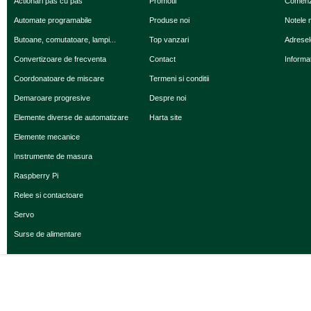
Actionari pas cu pas
Promotii
Comenz
Automate programabile
Produse noi
Notele 
Butoane, comutatoare, lampi...
Top vanzari
Adresel
Convertizoare de frecventa
Contact
Informaţ
Coordonatoare de miscare
Termeni si conditii
Demaroare progresive
Despre noi
Elemente diverse de automatizare
Harta site
Elemente mecanice
Instrumente de masura
Raspberry Pi
Relee si contactoare
Servo
Surse de alimentare