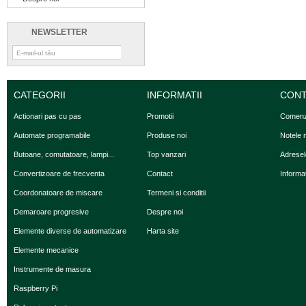
NEWSLETTER
CATEGORII
INFORMATII
CONT
Actionari pas cu pas
Promotii
Comenz
Automate programabile
Produse noi
Notele 
Butoane, comutatoare, lampi...
Top vanzari
Adresel
Convertizoare de frecventa
Contact
Informaţ
Coordonatoare de miscare
Termeni si conditii
Demaroare progresive
Despre noi
Elemente diverse de automatizare
Harta site
Elemente mecanice
Instrumente de masura
Raspberry Pi