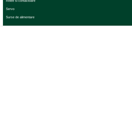
Relee si contactoare
Servo
Surse de alimentare