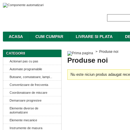
ACASA
CUM CUMPAR
LIVRARE SI PLATA
DE
>
Produse noi
CATEGORII
Produse noi
Actionari pas cu pas
Automate programabile
Nu este niciun produs adaugat rece
Butoane, comutatoare, lampi...
Convertizoare de frecventa
Coordonatoare de miscare
Demaroare progresive
Elemente diverse de
automatizare
Elemente mecanice
Instrumente de masura