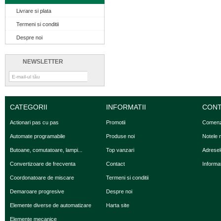
Livrare si plata
Termeni si conditii
Despre noi
NEWSLETTER
CATEGORII
INFORMATII
CONT
Actionari pas cu pas
Promotii
Comenz
Automate programabile
Produse noi
Notele 
Butoane, comutatoare, lampi...
Top vanzari
Adresel
Convertizoare de frecventa
Contact
Informaţ
Coordonatoare de miscare
Termeni si conditii
Demaroare progresive
Despre noi
Elemente diverse de automatizare
Harta site
Elemente mecanice