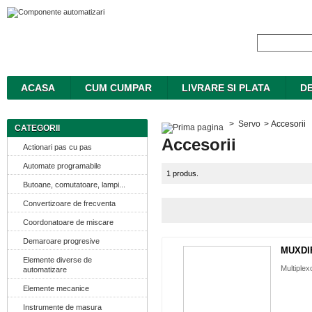
ACASA
CUM CUMPAR
LIVRARE SI PLATA
DE
>
Servo
>
Accesorii
CATEGORII
Accesorii
Actionari pas cu pas
Automate programabile
1 produs.
Butoane, comutatoare, lampi...
Convertizoare de frecventa
Coordonatoare de miscare
Demaroare progresive
MUXDIF
Elemente diverse de
Multiplex
automatizare
Elemente mecanice
Instrumente de masura